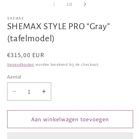
openen
openen
op
van
1
/
2
in
in
in
modaal
modaal
mo
SHEMAX
SHEMAX STYLE PRO “Gray”
(tafelmodel)
Normale
€315,00 EUR
prijs
Verzendkosten
worden berekend bij de checkout.
Aantal
Aantal
Aantal
verlagen
verhogen
voor
voor
SHEMAX
SHEMAX
Aan winkelwagen toevoegen
STYLE
STYLE
PRO
PRO