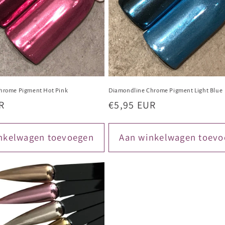
hrome Pigment Hot Pink
Diamondline Chrome Pigment Light Blue
R
Normale
€5,95 EUR
prijs
nkelwagen toevoegen
Aan winkelwagen toevo