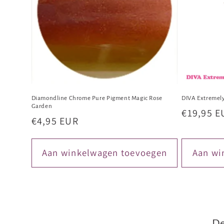
Diamondline Chrome Pure Pigment Magic Rose
DIVA Extremel
Garden
Normale
€19,95 E
Normale
€4,95 EUR
prijs
prijs
Aan winkelwagen toevoegen
Aan wi
De