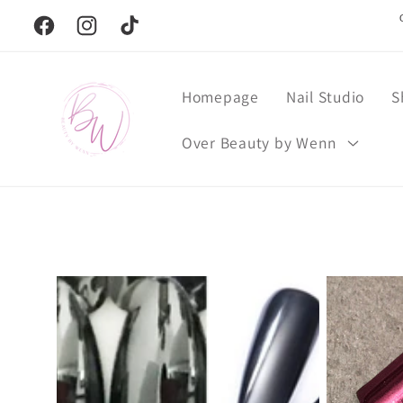
Meteen
naar de
Facebook
Instagram
TikTok
content
Homepage
Nail Studio
S
Over Beauty by Wenn