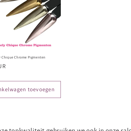
y Chique Chrome Pigmenten
UR
nkelwagen toevoegen
ze topkwaliteit gebruiken we ook in onze sal