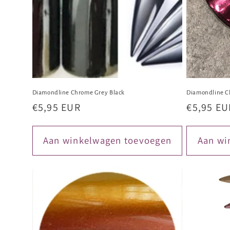
Diamondline Chrome Grey Black
Diamondline C
Normale
€5,95 EUR
Normale
€5,95 EU
prijs
prijs
Aan winkelwagen toevoegen
Aan wi