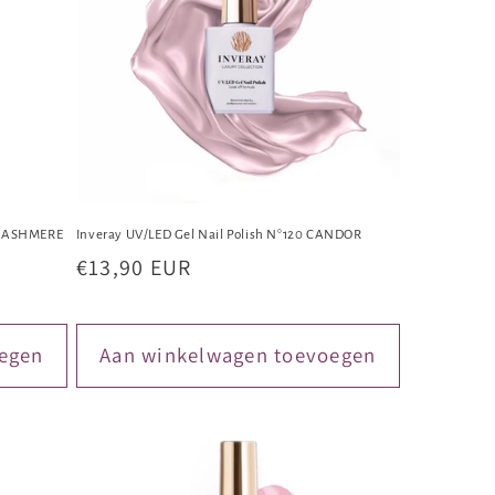
s CASHMERE
Inveray UV/LED Gel Nail Polish N°120 CANDOR
Normale
€13,90 EUR
prijs
egen
Aan winkelwagen toevoegen