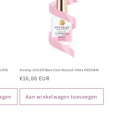
 WOOL
Inveray UV/LED Base Coat Natural Vibes HESSIAN
Normale
€16,00 EUR
prijs
egen
Aan winkelwagen toevoegen