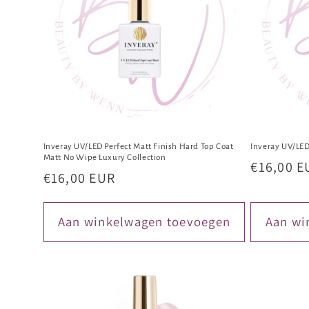
Inveray UV/LED Perfect Matt Finish Hard Top Coat
Inveray UV/LED
Matt No Wipe Luxury Collection
Normale
€16,00 E
Normale
€16,00 EUR
prijs
prijs
Aan winkelwagen toevoegen
Aan wi