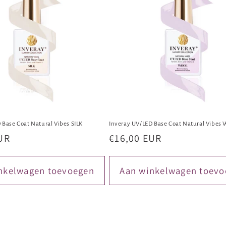
 Base Coat Natural Vibes SILK
Inveray UV/LED Base Coat Natural Vibes
UR
Normale
€16,00 EUR
prijs
nkelwagen toevoegen
Aan winkelwagen toevo