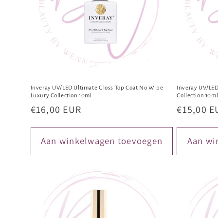
Inveray UV/LED Ultimate Gloss Top Coat No Wipe
Inveray UV/LED
Luxury Collection 10ml
Collection 10m
Normale
€16,00 EUR
Normale
€15,00 E
prijs
prijs
Aan winkelwagen toevoegen
Aan wi