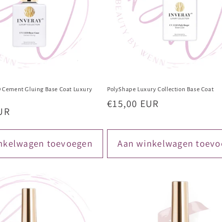
 Cement Gluing Base Coat Luxury
PolyShape Luxury Collection Base Coat
l
Normale
€15,00 EUR
UR
prijs
nkelwagen toevoegen
Aan winkelwagen toevo