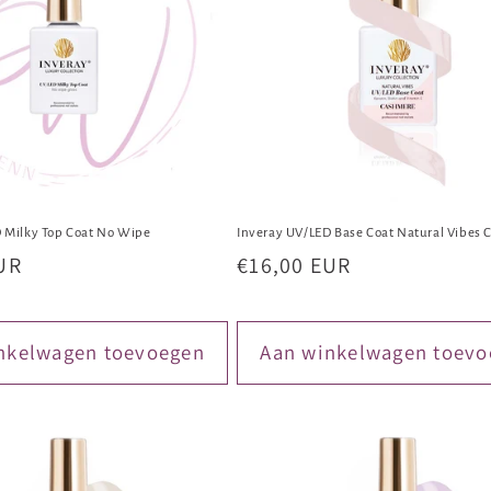
 Milky Top Coat No Wipe
Inveray UV/LED Base Coat Natural Vibe
UR
Normale
€16,00 EUR
prijs
nkelwagen toevoegen
Aan winkelwagen toevo