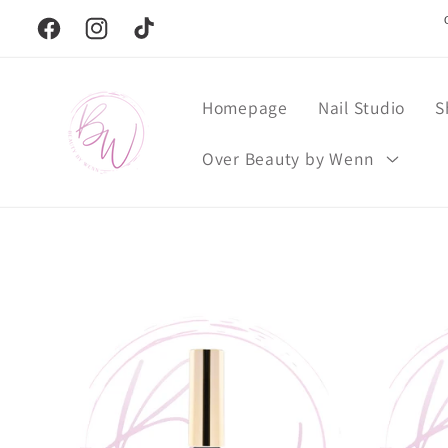
Meteen
naar de
Facebook
Instagram
TikTok
content
Homepage
Nail Studio
S
Over Beauty by Wenn