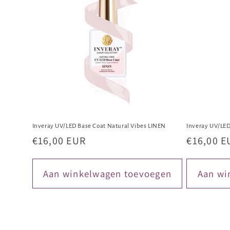
Inveray UV/LED Base Coat Natural Vibes LINEN
Inveray UV/LED
Normale
€16,00 EUR
Normale
€16,00 E
prijs
prijs
Aan winkelwagen toevoegen
Aan wi