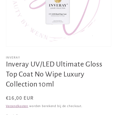
Media
1
openen
INVERAY
in
Inveray UV/LED Ultimate Gloss
modaal
Top Coat No Wipe Luxury
Collection 10ml
Normale
€16,00 EUR
prijs
Verzendkosten
worden berekend bij de checkout.