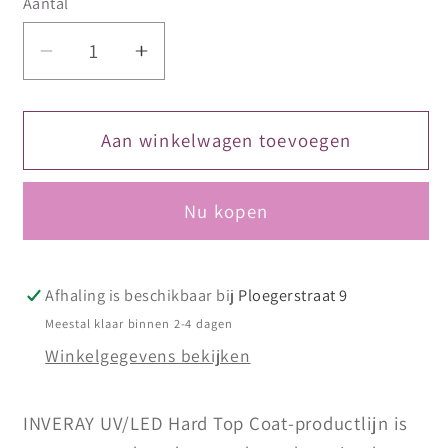
Aantal
Aantal
Aantal
verlagen
verhogen
voor
voor
Inveray
Inveray
Aan winkelwagen toevoegen
UV/LED
UV/LED
Ultimate
Ultimate
Nu kopen
Gloss
Gloss
Top
Top
Coat
Coat
No
No
Afhaling is beschikbaar bij
Ploegerstraat 9
Wipe
Wipe
Meestal klaar binnen 2-4 dagen
Luxury
Luxury
Winkelgegevens bekijken
Collection
Collection
10ml
10ml
INVERAY UV/LED Hard Top Coat-productlijn is