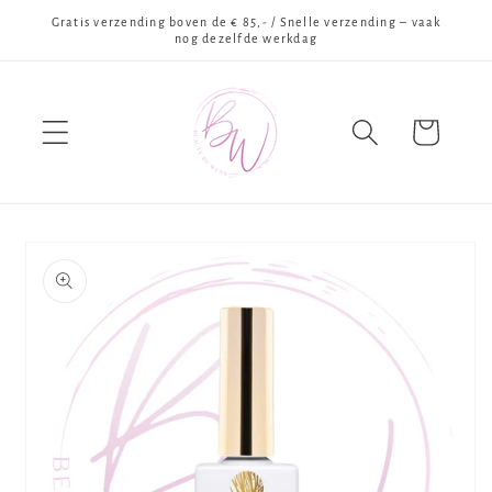
Meteen
Gratis verzending boven de € 85,- / Snelle verzending – vaak
naar de
nog dezelfde werkdag
content
Winkelwagen
Ga direct naar
productinformatie