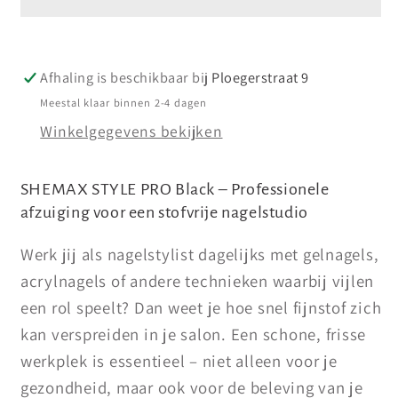
Black
Black
–
–
Professioneel
Professioneel
Afhaling is beschikbaar bij
Ploegerstraat 9
nagelstof
nagelstof
afzuigsysteem
afzuigsysteem
Meestal klaar binnen 2-4 dagen
(tafelmodel)
(tafelmodel)
Winkelgegevens bekijken
SHEMAX STYLE PRO Black – Professionele
afzuiging voor een stofvrije nagelstudio
Werk jij als nagelstylist dagelijks met gelnagels,
acrylnagels of andere technieken waarbij vijlen
een rol speelt? Dan weet je hoe snel fijnstof zich
kan verspreiden in je salon. Een schone, frisse
werkplek is essentieel – niet alleen voor je
gezondheid, maar ook voor de beleving van je