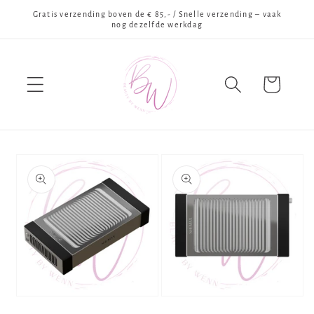
Meteen
Gratis verzending boven de € 85,- / Snelle verzending – vaak
naar de
nog dezelfde werkdag
content
Winkelwagen
Ga direct naar
productinformatie
Media
Media
1
2