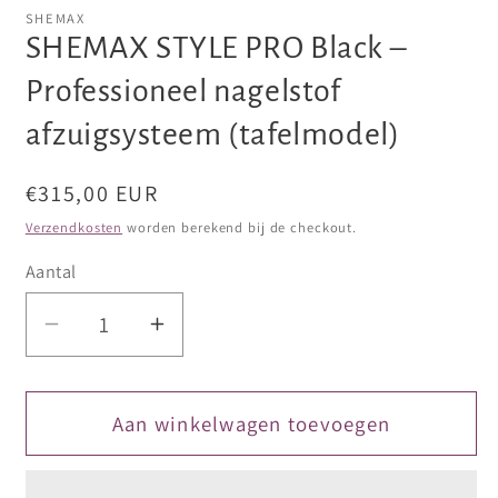
openen
openen
SHEMAX
in
in
SHEMAX STYLE PRO Black –
modaal
modaal
Professioneel nagelstof
afzuigsysteem (tafelmodel)
Normale
€315,00 EUR
prijs
Verzendkosten
worden berekend bij de checkout.
Aantal
Aantal
Aantal
verlagen
verhogen
voor
voor
SHEMAX
SHEMAX
Aan winkelwagen toevoegen
STYLE
STYLE
PRO
PRO