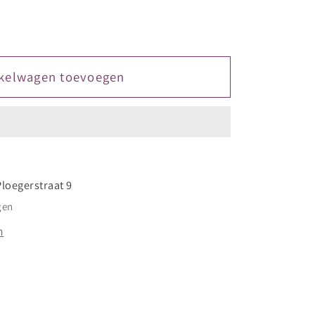
kelwagen toevoegen
Ploegerstraat 9
gen
n