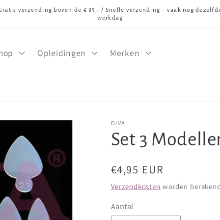
Gratis verzending boven de € 85,- / Snelle verzending – vaak nog dezelfd
werkdag
hop
Opleidingen
Merken
DIVA
Set 3 Modelle
Normale
€4,95 EUR
prijs
Verzendkosten
worden berekend 
Aantal