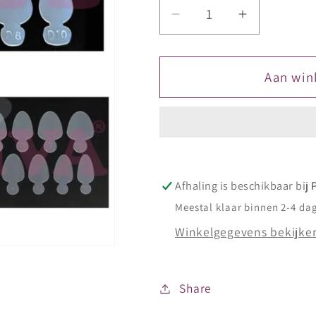
Aantal
Aantal
verlagen
verhogen
voor
voor
Set
Set
Aan win
3
3
Modellen
Modellen
Siliconen
Siliconen
inlay
inlay
Afhaling is beschikbaar bij
Meestal klaar binnen 2-4 da
Winkelgegevens bekijke
Share