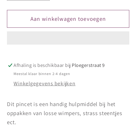
verlagen
verhogen
voor
voor
Pincet
Pincet
Aan winkelwagen toevoegen
rosé
rosé
gebogen
gebogen
Afhaling is beschikbaar bij
Ploegerstraat 9
Meestal klaar binnen 2-4 dagen
Winkelgegevens bekijken
Dit pincet is een handig hulpmiddel bij het
oppakken van losse wimpers, strass steentjes
ect.