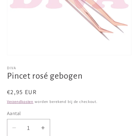
Media
1
openen
DIVA
in
Pincet rosé gebogen
modaal
Normale
€2,95 EUR
prijs
Verzendkosten
worden berekend bij de checkout.
Aantal
Aantal
Aantal