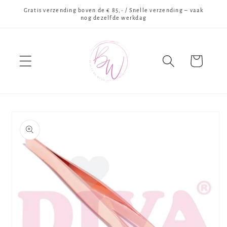
Meteen
Gratis verzending boven de € 85,- / Snelle verzending – vaak
naar de
nog dezelfde werkdag
content
Winkelwagen
Ga direct naar
productinformatie