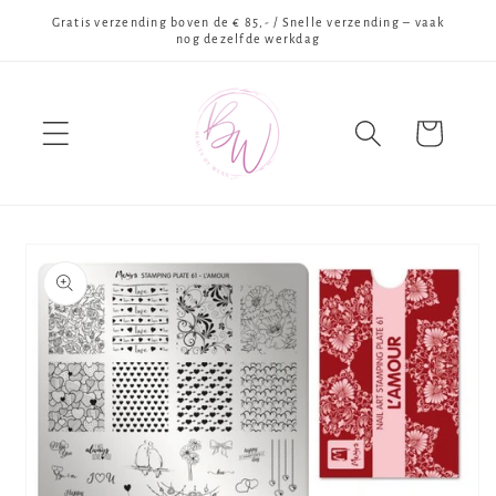
Meteen
Gratis verzending boven de € 85,- / Snelle verzending – vaak
naar de
nog dezelfde werkdag
content
Winkelwagen
Ga direct naar
productinformatie