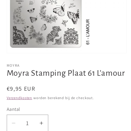
Media
1
openen
MOYRA
in
Moyra Stamping Plaat 61 L’amour
modaal
Normale
€9,95 EUR
prijs
Verzendkosten
worden berekend bij de checkout.
Aantal
Aantal
Aantal