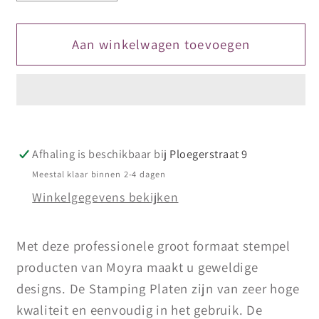
verlagen
verhogen
voor
voor
Moyra
Moyra
Aan winkelwagen toevoegen
Stamping
Stamping
Plaat
Plaat
61
61
L’amour
L’amour
Afhaling is beschikbaar bij
Ploegerstraat 9
Meestal klaar binnen 2-4 dagen
Winkelgegevens bekijken
Met deze professionele groot formaat stempel
producten van Moyra maakt u geweldige
designs. De Stamping Platen zijn van zeer hoge
kwaliteit en eenvoudig in het gebruik. De