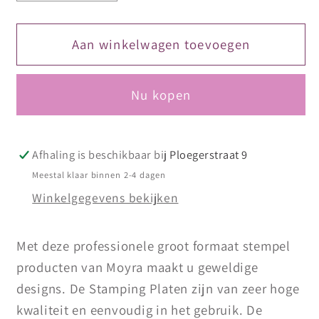
verlagen
verhogen
voor
voor
Moyra
Moyra
Aan winkelwagen toevoegen
Stamping
Stamping
Plaat
Plaat
Nu kopen
33
33
Rivalda
Rivalda
Afhaling is beschikbaar bij
Ploegerstraat 9
Meestal klaar binnen 2-4 dagen
Winkelgegevens bekijken
Met deze professionele groot formaat stempel
producten van Moyra maakt u geweldige
designs. De Stamping Platen zijn van zeer hoge
kwaliteit en eenvoudig in het gebruik. De