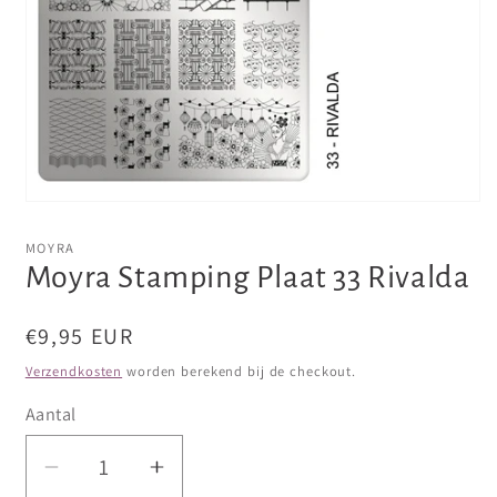
Media
1
openen
MOYRA
in
Moyra Stamping Plaat 33 Rivalda
modaal
Normale
€9,95 EUR
prijs
Verzendkosten
worden berekend bij de checkout.
Aantal
Aantal
Aantal