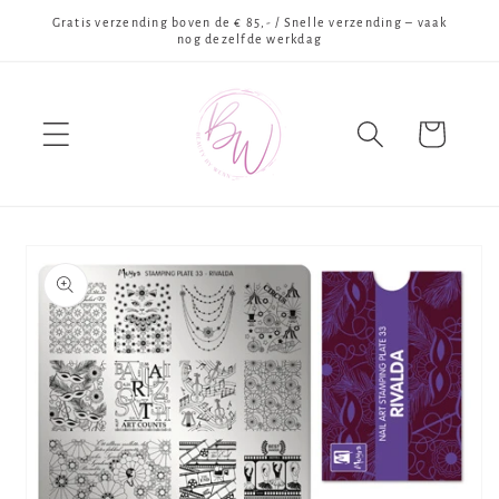
Meteen
Gratis verzending boven de € 85,- / Snelle verzending – vaak
naar de
nog dezelfde werkdag
content
Winkelwagen
Ga direct naar
productinformatie