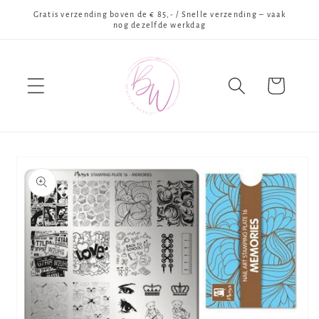
Meteen
Gratis verzending boven de € 85,- / Snelle verzending – vaak
naar de
nog dezelfde werkdag
content
Winkelwagen
Ga direct naar
productinformatie