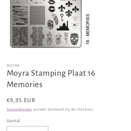
Media
1
openen
MOYRA
in
Moyra Stamping Plaat 16
modaal
Memories
Normale
€9,95 EUR
prijs
Verzendkosten
worden berekend bij de checkout.
Aantal