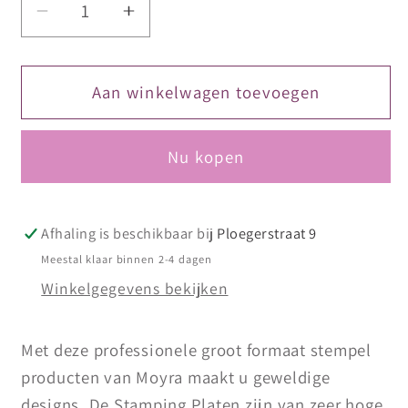
Aantal
Aantal
verlagen
verhogen
voor
voor
Moyra
Moyra
Aan winkelwagen toevoegen
Stamping
Stamping
Plaat
Plaat
Nu kopen
16
16
Memories
Memories
Afhaling is beschikbaar bij
Ploegerstraat 9
Meestal klaar binnen 2-4 dagen
Winkelgegevens bekijken
Met deze professionele groot formaat stempel
producten van Moyra maakt u geweldige
designs. De Stamping Platen zijn van zeer hoge