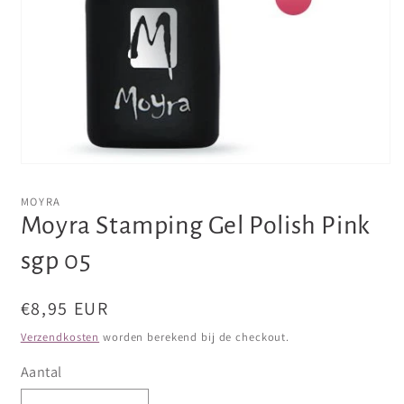
Media
1
openen
MOYRA
in
Moyra Stamping Gel Polish Pink
modaal
sgp 05
Normale
€8,95 EUR
prijs
Verzendkosten
worden berekend bij de checkout.
Aantal