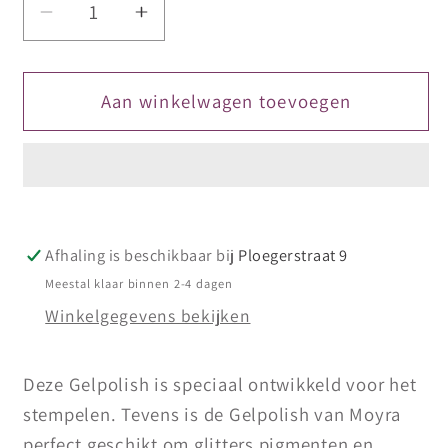
Aantal
Aantal
verlagen
verhogen
voor
voor
Moyra
Moyra
Aan winkelwagen toevoegen
Stamping
Stamping
Gel
Gel
Polish
Polish
Pink
Pink
sgp
sgp
Afhaling is beschikbaar bij
Ploegerstraat 9
05
05
Meestal klaar binnen 2-4 dagen
Winkelgegevens bekijken
Deze Gelpolish is speciaal ontwikkeld voor het
stempelen. Tevens is de Gelpolish van Moyra
perfect geschikt om glitters pigmenten en