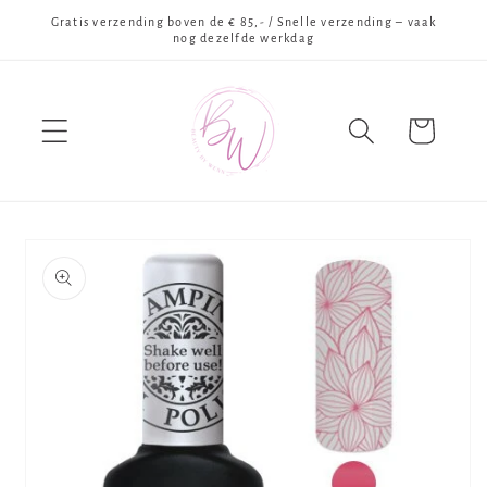
Meteen
Gratis verzending boven de € 85,- / Snelle verzending – vaak
naar de
nog dezelfde werkdag
content
Winkelwagen
Ga direct naar
productinformatie