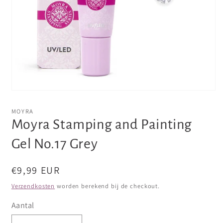
Media
1
openen
MOYRA
in
Moyra Stamping and Painting
modaal
Gel No.17 Grey
Normale
€9,99 EUR
prijs
Verzendkosten
worden berekend bij de checkout.
Aantal