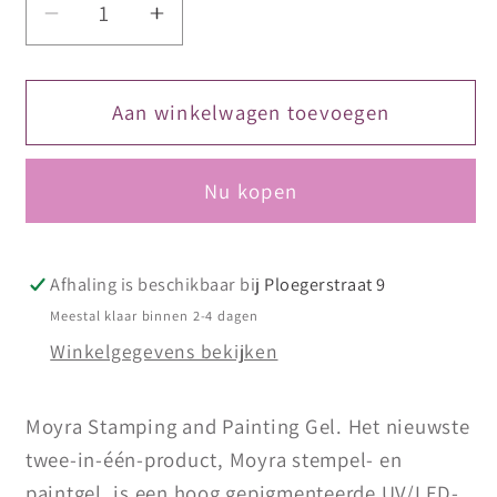
Aantal
Aantal
verlagen
verhogen
voor
voor
Moyra
Moyra
Aan winkelwagen toevoegen
Stamping
Stamping
and
and
Nu kopen
Painting
Painting
Gel
Gel
No.17
No.17
Grey
Grey
Afhaling is beschikbaar bij
Ploegerstraat 9
Meestal klaar binnen 2-4 dagen
Winkelgegevens bekijken
Moyra Stamping and Painting Gel. Het nieuwste
twee-in-één-product, Moyra stempel- en
paintgel, is een hoog gepigmenteerde UV/LED-