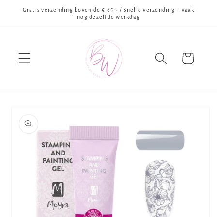
Meteen
Gratis verzending boven de € 85,- / Snelle verzending – vaak
naar de
nog dezelfde werkdag
content
Winkelwagen
Ga direct naar
productinformatie