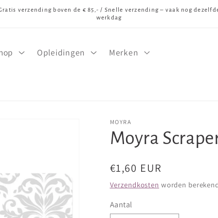
Gratis verzending boven de € 85,- / Snelle verzending – vaak nog dezelfd
werkdag
hop
Opleidingen
Merken
MOYRA
Moyra Scraper
Normale
€1,60 EUR
prijs
Verzendkosten
worden berekend 
Aantal