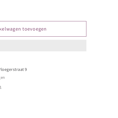
kelwagen toevoegen
Ploegerstraat 9
gen
n