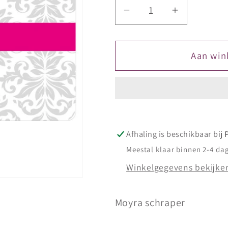
Aantal
Aantal
verlagen
verhogen
voor
voor
Moyra
Moyra
Aan win
Scraper
Scraper
no
no
9
9
Afhaling is beschikbaar bij
Meestal klaar binnen 2-4 da
Winkelgegevens bekijke
Moyra schraper