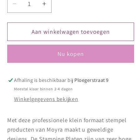
Aantal
Aantal
verlagen
verhogen
voor
voor
Moyra
Moyra
Aan winkelwagen toevoegen
Mini
Mini
Stamping
Stamping
Nu kopen
Plate
Plate
109
109
The
The
Perfect
Perfect
Afhaling is beschikbaar bij
Ploegerstraat 9
Day
Day
Meestal klaar binnen 2-4 dagen
Winkelgegevens bekijken
Met deze professionele klein formaat stempel
producten van Moyra maakt u geweldige
designs. De Stamping Platen zijn van zeer hoge