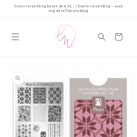
Meteen
Gratis verzending boven de € 85,- / Snelle verzending – vaak
naar de
nog dezelfde werkdag
content
Winkelwagen
Ga direct naar
productinformatie