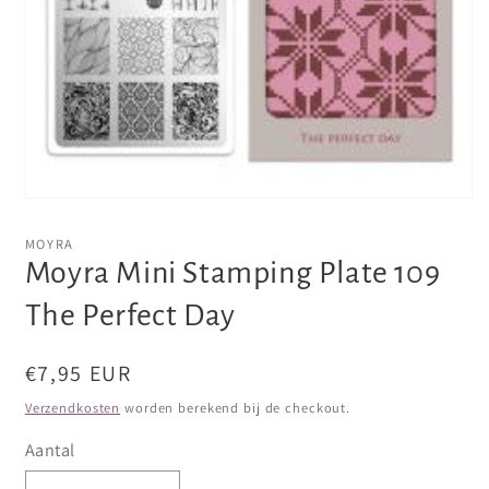
Media
1
openen
MOYRA
in
Moyra Mini Stamping Plate 109
modaal
The Perfect Day
Normale
€7,95 EUR
prijs
Verzendkosten
worden berekend bij de checkout.
Aantal