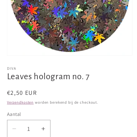
Media
1
openen
DIVA
in
Leaves hologram no. 7
modaal
Normale
€2,50 EUR
prijs
Verzendkosten
worden berekend bij de checkout.
Aantal
Aantal
Aantal