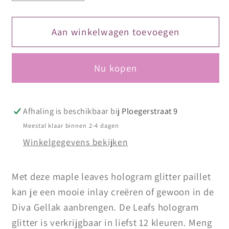
verlagen
verhogen
voor
voor
Leaves
Leaves
Aan winkelwagen toevoegen
hologram
hologram
no.
no.
Nu kopen
7
7
Afhaling is beschikbaar bij
Ploegerstraat 9
Meestal klaar binnen 2-4 dagen
Winkelgegevens bekijken
Met deze maple leaves hologram glitter paillet
kan je een mooie inlay creëren of gewoon in de
Diva Gellak aanbrengen. De Leafs hologram
glitter is verkrijgbaar in liefst 12 kleuren. Meng