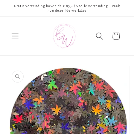
Meteen
Gratis verzending boven de € 85,- / Snelle verzending – vaak
naar de
nog dezelfde werkdag
content
Winkelwagen
Ga direct naar
productinformatie