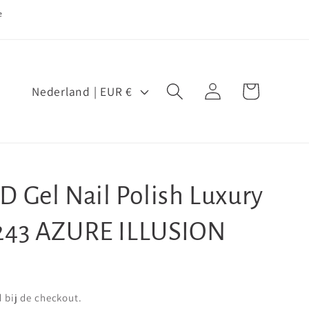
e
L
Inloggen
Winkelwagen
Nederland | EUR €
a
n
d
/
D Gel Nail Polish Luxury
r
e
°243 AZURE ILLUSION
g
i
o
bij de checkout.