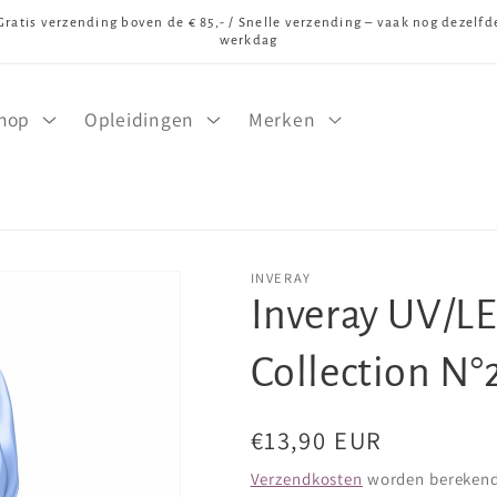
Gratis verzending boven de € 85,- / Snelle verzending – vaak nog dezelfd
werkdag
hop
Opleidingen
Merken
INVERAY
Inveray UV/LE
Collection N
Normale
€13,90 EUR
prijs
Verzendkosten
worden berekend 