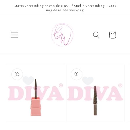
Meteen
Gratis verzending boven de € 85,- / Snelle verzending – vaak
naar de
nog dezelfde werkdag
content
Winkelwagen
Ga direct naar
productinformatie
Media
Media
Me
1
2
3