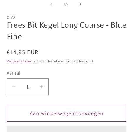
openen
openen
op
van
1
/
2
in
in
in
modaal
modaal
mo
DIVA
Frees Bit Kegel Long Coarse - Blue
Fine
Normale
€14,95 EUR
prijs
Verzendkosten
worden berekend bij de checkout.
Aantal
Aantal
Aantal
verlagen
verhogen
voor
voor
Frees
Frees
Aan winkelwagen toevoegen
Bit
Bit
Kegel
Kegel