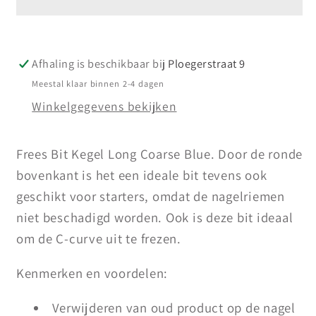
Long
Long
Coarse
Coarse
-
-
Afhaling is beschikbaar bij
Ploegerstraat 9
Blue
Blue
Fine
Fine
Meestal klaar binnen 2-4 dagen
Winkelgegevens bekijken
Frees Bit Kegel Long Coarse Blue. Door de ronde
bovenkant is het een ideale bit tevens ook
geschikt voor starters, omdat de nagelriemen
niet beschadigd worden. Ook is deze bit ideaal
om de C-curve uit te frezen.
Kenmerken en voordelen:
Verwijderen van oud product op de nagel