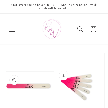
Meteen
Gratis verzending boven de € 85,- / Snelle verzending – vaak
naar de
nog dezelfde werkdag
content
Winkelwagen
Ga direct naar
productinformatie
Media
1
Media
openen