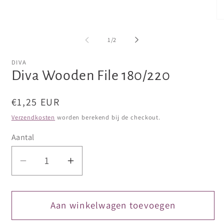
2
in
openen
modaal
in
Me
modaal
3
op
van
1
/
2
in
mo
DIVA
Diva Wooden File 180/220
Normale
€1,25 EUR
prijs
Verzendkosten
worden berekend bij de checkout.
Aantal
Aantal
Aantal
verlagen
verhogen
voor
voor
Diva
Diva
Aan winkelwagen toevoegen
Wooden
Wooden