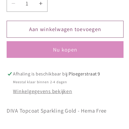
Aantal
Aantal
verlagen
verhogen
voor
voor
DIVA
DIVA
Aan winkelwagen toevoegen
Topcoat
Topcoat
Sparkling
Sparkling
Nu kopen
Silver
Silver
-
-
No
No
Wipe
Wipe
Afhaling is beschikbaar bij
Ploegerstraat 9
15
15
Meestal klaar binnen 2-4 dagen
ml
ml
Winkelgegevens bekijken
DIVA Topcoat Sparkling Gold - Hema Free