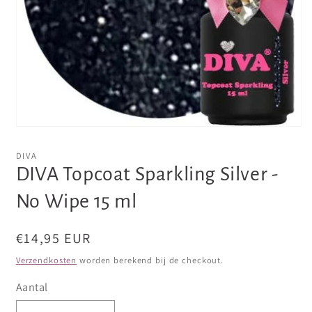
Media
1
openen
DIVA
in
DIVA Topcoat Sparkling Silver -
modaal
No Wipe 15 ml
Normale
€14,95 EUR
prijs
Verzendkosten
worden berekend bij de checkout.
Aantal