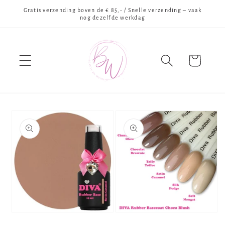
Meteen
Gratis verzending boven de € 85,- / Snelle verzending – vaak
naar de
nog dezelfde werkdag
content
Winkelwagen
Ga direct naar
productinformatie
Media
Media
1
2