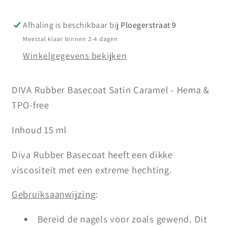
15
15
ml
ml
Afhaling is beschikbaar bij
Ploegerstraat 9
(uitverkocht)
(uitverkocht)
Meestal klaar binnen 2-4 dagen
Winkelgegevens bekijken
DIVA Rubber Basecoat Satin Caramel - Hema &
TPO-free
Inhoud 15 ml
Diva Rubber Basecoat heeft een dikke
viscositeit met een extreme hechting.
Gebruiksaanwijzing
:
Bereid de nagels voor zoals gewend. Dit