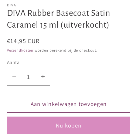
openen
openen
DIVA
in
in
DIVA Rubber Basecoat Satin
modaal
modaal
Caramel 15 ml (uitverkocht)
Normale
€14,95 EUR
prijs
Verzendkosten
worden berekend bij de checkout.
Aantal
Aantal
Aantal
verlagen
verhogen
voor
voor
DIVA
DIVA
Aan winkelwagen toevoegen
Rubber
Rubber
Basecoat
Basecoat
Nu kopen
Satin
Satin
Caramel
Caramel