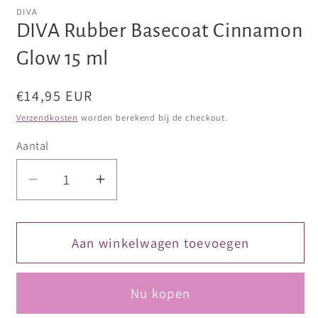
openen
openen
DIVA
in
in
DIVA Rubber Basecoat Cinnamon
modaal
modaal
Glow 15 ml
Normale
€14,95 EUR
prijs
Verzendkosten
worden berekend bij de checkout.
Aantal
Aantal
Aantal
verlagen
verhogen
voor
voor
DIVA
DIVA
Aan winkelwagen toevoegen
Rubber
Rubber
Basecoat
Basecoat
Nu kopen
Cinnamon
Cinnamon
Glow
Glow