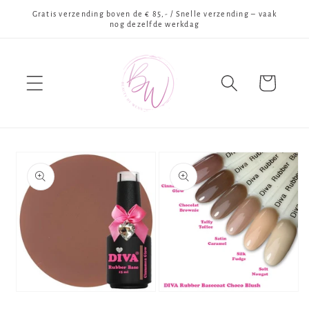
Meteen
Gratis verzending boven de € 85,- / Snelle verzending – vaak
naar de
nog dezelfde werkdag
content
Winkelwagen
Ga direct naar
productinformatie
Media
Media
1
2