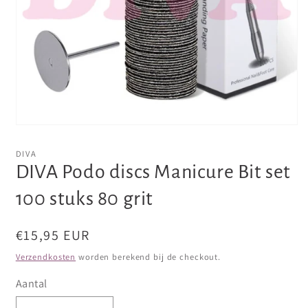
Media
1
openen
DIVA
in
DIVA Podo discs Manicure Bit set
modaal
100 stuks 80 grit
Normale
€15,95 EUR
prijs
Verzendkosten
worden berekend bij de checkout.
Aantal