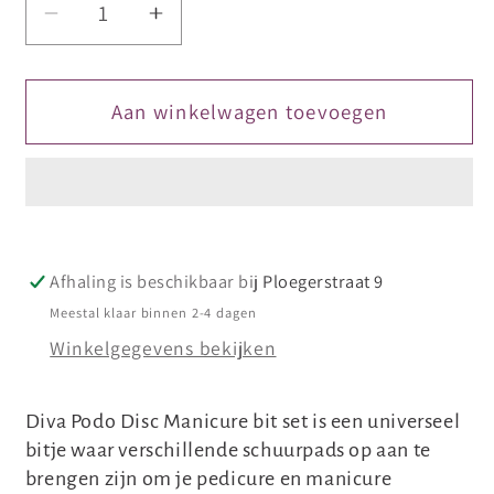
Aantal
Aantal
verlagen
verhogen
voor
voor
DIVA
DIVA
Aan winkelwagen toevoegen
Podo
Podo
discs
discs
Manicure
Manicure
Bit
Bit
set
set
Afhaling is beschikbaar bij
Ploegerstraat 9
100
100
stuks
stuks
Meestal klaar binnen 2-4 dagen
80
80
Winkelgegevens bekijken
grit
grit
Diva Podo Disc Manicure bit set is een universeel
bitje waar verschillende schuurpads op aan te
brengen zijn om je pedicure en manicure