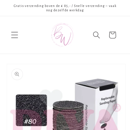
Meteen
Gratis verzending boven de € 85,- / Snelle verzending – vaak
naar de
nog dezelfde werkdag
content
Winkelwagen
Ga direct naar
productinformatie