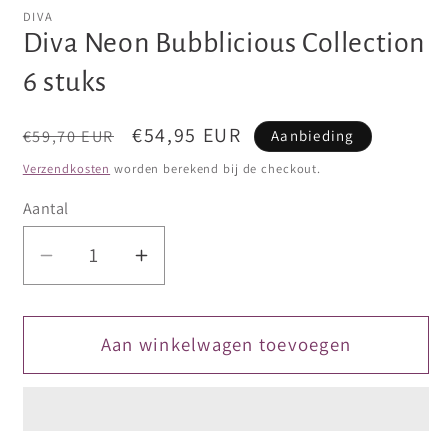
openen
openen
DIVA
in
in
Diva Neon Bubblicious Collection
modaal
modaal
6 stuks
Normale
Aanbiedingsprijs
€54,95 EUR
€59,70 EUR
Aanbieding
prijs
Verzendkosten
worden berekend bij de checkout.
Aantal
Aantal
Aantal
verlagen
verhogen
voor
voor
Diva
Diva
Aan winkelwagen toevoegen
Neon
Neon
Bubblicious
Bubblicious
Collection
Collection