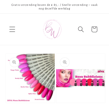
Meteen
Gratis verzending boven de € 85,- / Snelle verzending – vaak
naar de
nog dezelfde werkdag
content
Winkelwagen
Ga direct naar
productinformatie
Media
Media
1
2