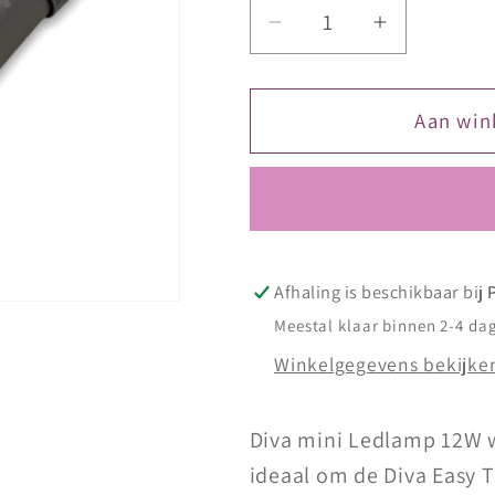
Aantal
Aantal
verlagen
verhogen
voor
voor
DIVA
DIVA
Aan win
Mini
Mini
LED
LED
Lamp
Lamp
Grey
Grey
12W
12W
Afhaling is beschikbaar bij
Meestal klaar binnen 2-4 da
Winkelgegevens bekijke
Diva mini Ledlamp 12W we
ideaal om de Diva Easy T