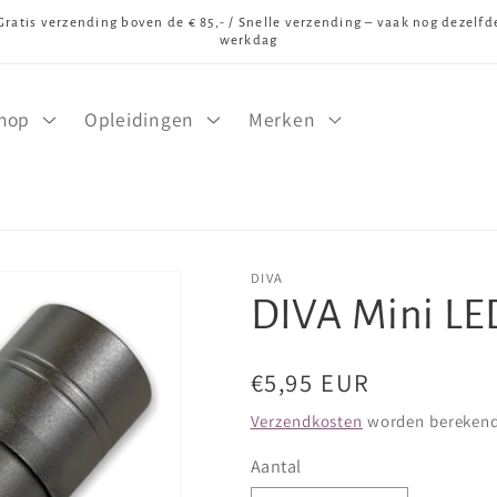
Gratis verzending boven de € 85,- / Snelle verzending – vaak nog dezelfd
werkdag
hop
Opleidingen
Merken
DIVA
DIVA Mini LE
Normale
€5,95 EUR
prijs
Verzendkosten
worden berekend 
Aantal