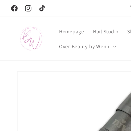
Meteen
naar de
Facebook
Instagram
TikTok
content
Homepage
Nail Studio
S
Over Beauty by Wenn
Ga direct naar
productinformatie