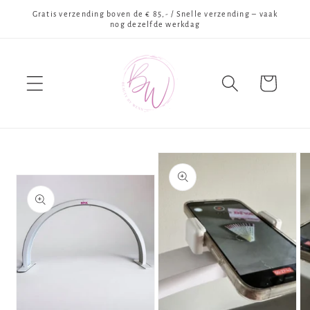
Meteen
Gratis verzending boven de € 85,- / Snelle verzending – vaak
naar de
nog dezelfde werkdag
content
Winkelwagen
Ga direct naar
productinformatie