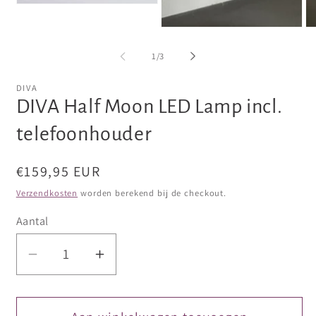
Media
1
openen
Media
Me
in
2
3
modaal
openen
op
van
1
/
3
in
in
modaal
mo
DIVA
DIVA Half Moon LED Lamp incl.
telefoonhouder
Normale
€159,95 EUR
prijs
Verzendkosten
worden berekend bij de checkout.
Aantal
Aantal
Aantal
verlagen
verhogen
voor
voor