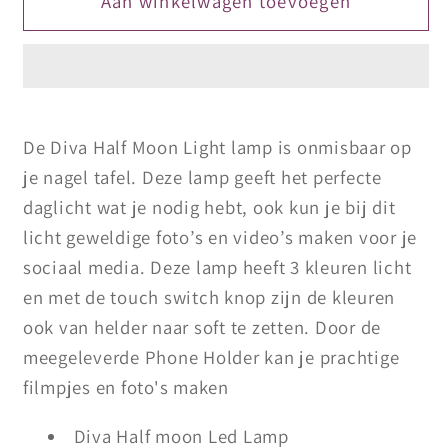
DIVA
DIVA
Aan winkelwagen toevoegen
Half
Half
Moon
Moon
LED
LED
Lamp
Lamp
incl.
incl.
De Diva Half Moon Light lamp is onmisbaar op
telefoonhouder
telefoonhouder
je nagel tafel. Deze lamp geeft het perfecte
daglicht wat je nodig hebt, ook kun je bij dit
licht geweldige foto’s en video’s maken voor je
sociaal media. Deze lamp heeft 3 kleuren licht
en met de touch switch knop zijn de kleuren
ook van helder naar soft te zetten. Door de
meegeleverde Phone Holder kan je prachtige
filmpjes en foto's maken
Diva Half moon Led Lamp