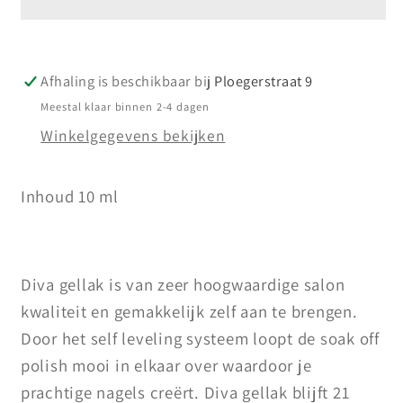
Up
Up
Nude
Nude
10
10
Afhaling is beschikbaar bij
Ploegerstraat 9
ml
ml
Meestal klaar binnen 2-4 dagen
Winkelgegevens bekijken
Inhoud 10 ml
Diva gellak is van zeer hoogwaardige salon
kwaliteit en gemakkelijk zelf aan te brengen.
Door het self leveling systeem loopt de soak off
polish mooi in elkaar over waardoor je
prachtige nagels creërt. Diva gellak blijft 21