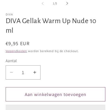
openen
openen
van
1
/
5
in
in
modaal
modaal
DIVA
DIVA Gellak Warm Up Nude 10
ml
Normale
€9,95 EUR
prijs
Verzendkosten
worden berekend bij de checkout.
Aantal
Aantal
Aantal
verlagen
verhogen
voor
voor
DIVA
DIVA
Aan winkelwagen toevoegen
Gellak
Gellak
Warm
Warm