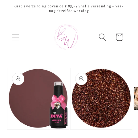
Meteen
Gratis verzending boven de € 85,- / Snelle verzending – vaak
naar de
nog dezelfde werkdag
content
Winkelwagen
Ga direct naar
productinformatie
Me
3
op
in
mo
Media
Media
1
2