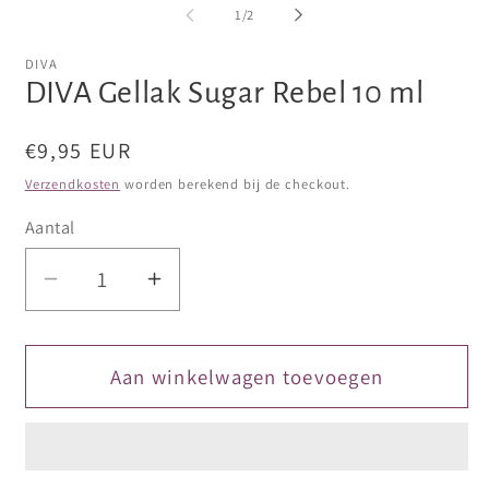
openen
openen
op
van
1
/
2
in
in
in
modaal
modaal
mo
DIVA
DIVA Gellak Sugar Rebel 10 ml
Normale
€9,95 EUR
prijs
Verzendkosten
worden berekend bij de checkout.
Aantal
Aantal
Aantal
verlagen
verhogen
voor
voor
DIVA
DIVA
Aan winkelwagen toevoegen
Gellak
Gellak
Sugar
Sugar
Rebel
Rebel