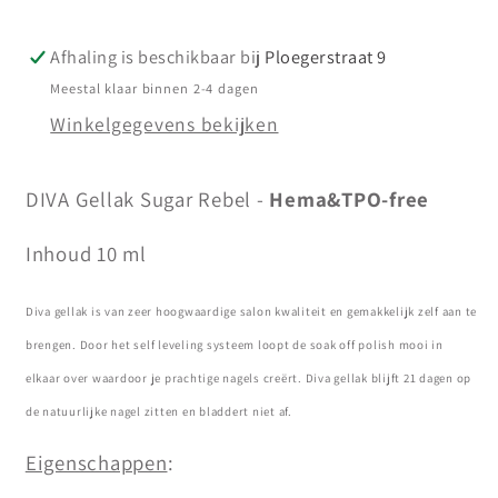
10
10
ml
ml
Afhaling is beschikbaar bij
Ploegerstraat 9
Meestal klaar binnen 2-4 dagen
Winkelgegevens bekijken
DIVA Gellak Sugar Rebel -
Hema&TPO-free
Inhoud 10 ml
Diva gellak is van zeer hoogwaardige salon kwaliteit en gemakkelijk zelf aan te
brengen. Door het self leveling systeem loopt de soak off polish mooi in
elkaar over waardoor je prachtige nagels creërt. Diva gellak blijft 21 dagen op
de natuurlijke nagel zitten en bladdert niet af.
Eigenschappen
: