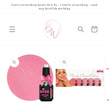
Meteen
Gratis verzending boven de € 85,- / Snelle verzending – vaak
naar de
nog dezelfde werkdag
content
Winkelwagen
Ga direct naar
productinformatie
Media
Media
Me
1
2
3