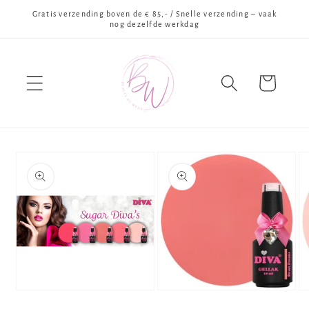
Meteen
Gratis verzending boven de € 85,- / Snelle verzending – vaak
naar de
nog dezelfde werkdag
content
Winkelwagen
Ga direct naar
productinformatie
Media
Media
Me
1
2
3