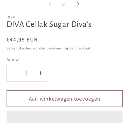
openen
openen
op
van
1
/
5
in
in
in
modaal
modaal
mo
DIVA
DIVA Gellak Sugar Diva’s
Normale
€44,95 EUR
prijs
Verzendkosten
worden berekend bij de checkout.
Aantal
Aantal
Aantal
verlagen
verhogen
voor
voor
DIVA
DIVA
Aan winkelwagen toevoegen
Gellak
Gellak
Sugar
Sugar
Diva’s
Diva’s