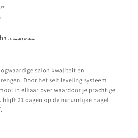
gen
n
cha
-
Hema&TPO-free
hoogwaardige salon kwaliteit en
brengen. Door het self leveling systeem
 mooi in elkaar over waardoor je prachtige
k blijft 21 dagen op de natuurlijke nagel
.