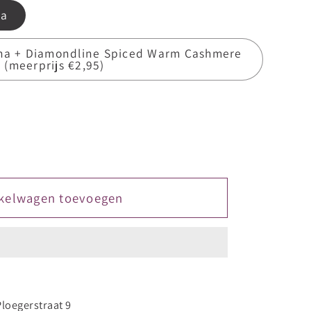
ha
cha + Diamondline Spiced Warm Cashmere
(meerprijs €2,95)
kelwagen toevoegen
Ploegerstraat 9