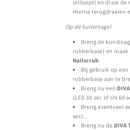
uitloopt) en draai de
Hierna terugdraaien e
Op de kunstnagel
Breng de kunstnage
rubberbase) en maak 
Nailscrub
.
Bij gebruik op een
rubberbase aan te bre
Breng nu een
DIVA
(LED 30 sec of UV 60 s
Breng eventueel ee
sec).
Breng nu de
DIVA 