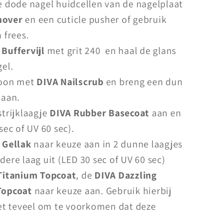
e dode nagel huidcellen van de nagelplaat
mover
en een cuticle pusher of gebruik
 frees.
 Buffervijl
met grit 240 en haal de glans
gel.
hoon met
DIVA Nailscrub
en breng een dun
aan.
trijklaagje
DIVA Rubber Basecoat
aan en
sec of UV 60 sec).
 Gellak
naar keuze aan in 2 dunne laagjes
ere laag uit (LED 30 sec of UV 60 sec)
Titanium Topcoat
, de
DIVA Dazzling
Topcoat
naar keuze aan. Gebruik hierbij
iet teveel om te voorkomen dat deze