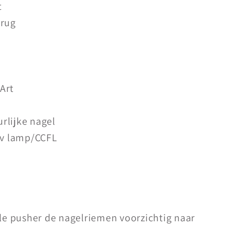
t
erug
 Art
urlijke nagel
Uv lamp/CCFL
le pusher de nagelriemen voorzichtig naar