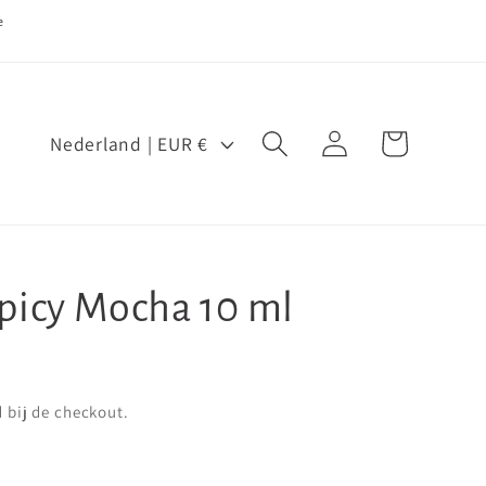
e
L
Inloggen
Winkelwagen
Nederland | EUR €
a
n
d
/
picy Mocha 10 ml
r
e
g
i
bij de checkout.
o