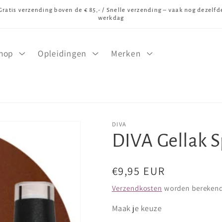
Gratis verzending boven de € 85,- / Snelle verzending – vaak nog dezelfd
werkdag
hop
Opleidingen
Merken
DIVA
DIVA Gellak S
Normale
€9,95 EUR
prijs
Verzendkosten
worden berekend 
Maak je keuze