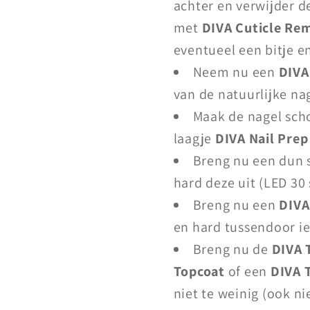
achter en verwijder d
met
DIVA Cuticle Re
eventueel een bitje en
Neem nu een
DIVA
van de natuurlijke na
Maak de nagel sc
laagje
DIVA Nail Prep
Breng nu een dun s
hard deze uit (LED 30 
Breng nu een
DIVA
en hard tussendoor ied
Breng nu de
DIVA 
Topcoat
of een
DIVA 
niet te weinig (ook n