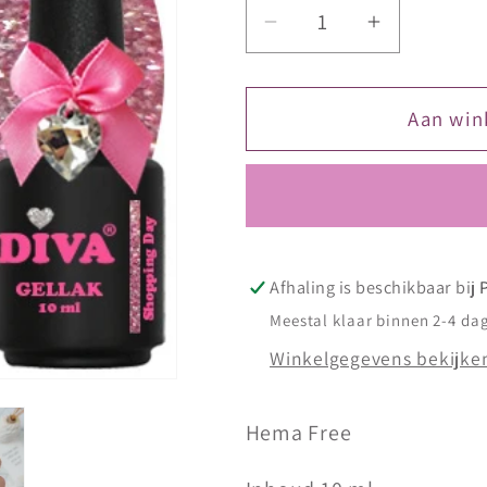
Aantal
Aantal
verlagen
verhogen
voor
voor
DIVA
DIVA
Aan win
Gellak
Gellak
Shopping
Shopping
Day
Day
10
10
ml
ml
Afhaling is beschikbaar bij
Meestal klaar binnen 2-4 da
Winkelgegevens bekijke
Hema Free