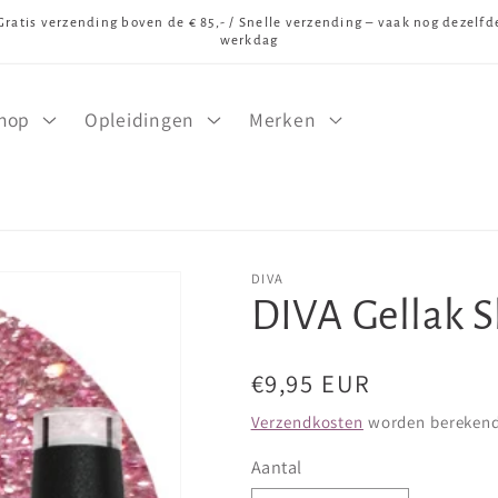
Gratis verzending boven de € 85,- / Snelle verzending – vaak nog dezelfd
werkdag
hop
Opleidingen
Merken
DIVA
DIVA Gellak 
Normale
€9,95 EUR
prijs
Verzendkosten
worden berekend 
Aantal