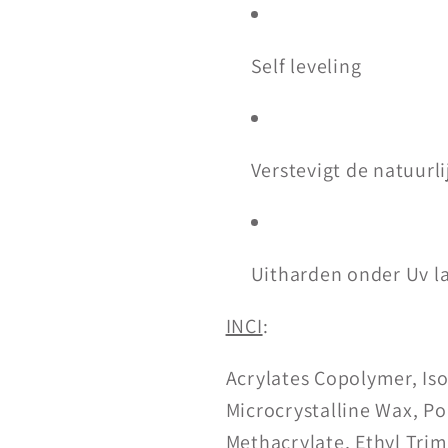
Self leveling
Verstevigt de natuurli
Uitharden onder Uv 
INCI
:
Acrylates Copolymer, Is
Microcrystalline Wax, P
Methacrylate, Ethyl Tri