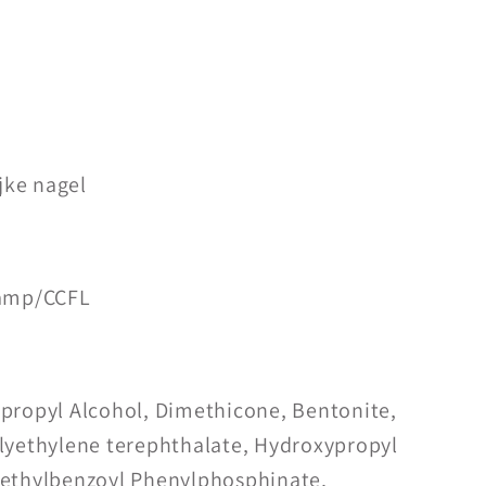
jke nagel
lamp/CCFL
opropyl Alcohol, Dimethicone, Bentonite,
olyethylene terephthalate, Hydroxypropyl
methylbenzoyl Phenylphosphinate,