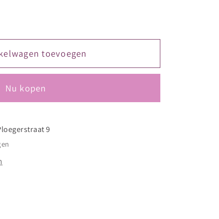
kelwagen toevoegen
Nu kopen
Ploegerstraat 9
gen
n