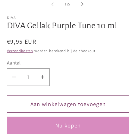
openen
openen
van
1
/
5
in
in
modaal
modaal
DIVA
DIVA Gellak Purple Tune 10 ml
Normale
€9,95 EUR
prijs
Verzendkosten
worden berekend bij de checkout.
Aantal
Aantal
Aantal
verlagen
verhogen
voor
voor
DIVA
DIVA
Aan winkelwagen toevoegen
Gellak
Gellak
Purple
Purple
Nu kopen
Tune
Tune