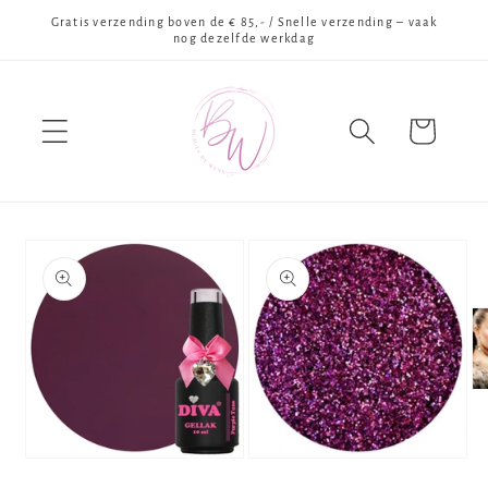
Meteen
Gratis verzending boven de € 85,- / Snelle verzending – vaak
naar de
nog dezelfde werkdag
content
Winkelwagen
Ga direct naar
productinformatie
Me
3
op
in
mo
Media
Media
1
2