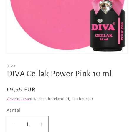
Media
1
openen
DIVA
in
DIVA Gellak Power Pink 10 ml
modaal
Normale
€9,95 EUR
prijs
Verzendkosten
worden berekend bij de checkout.
Aantal
Aantal
Aantal