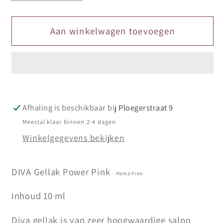
verlagen
verhogen
voor
voor
DIVA
DIVA
Aan winkelwagen toevoegen
Gellak
Gellak
Power
Power
Pink
Pink
10
10
ml
ml
Afhaling is beschikbaar bij
Ploegerstraat 9
Meestal klaar binnen 2-4 dagen
Winkelgegevens bekijken
DIVA Gellak Power Pink
- Hema Free
Inhoud 10 ml
Diva gellak is van zeer hoogwaardige salon