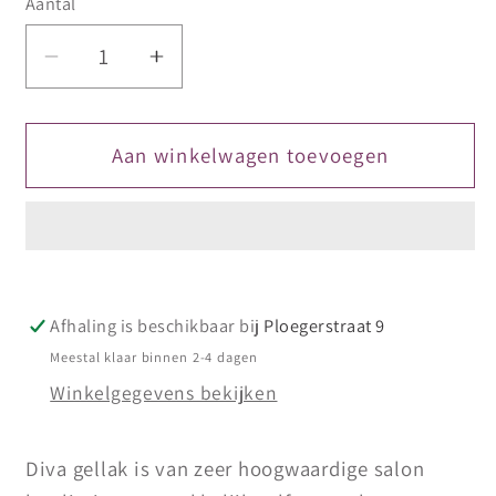
Aantal
Aantal
Aantal
verlagen
verhogen
voor
voor
Diva
Diva
Aan winkelwagen toevoegen
Gellak
Gellak
Paradise
Paradise
Sea
Sea
-
-
10
10
Afhaling is beschikbaar bij
Ploegerstraat 9
ml
ml
HEMA
HEMA
Meestal klaar binnen 2-4 dagen
FREE
FREE
Winkelgegevens bekijken
(tijdelijk
(tijdelijk
uitverkocht)
uitverkocht)
Diva gellak is van zeer hoogwaardige salon