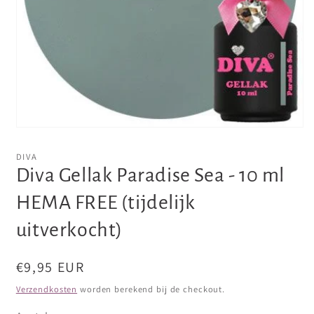
Media
1
openen
DIVA
in
Diva Gellak Paradise Sea - 10 ml
modaal
HEMA FREE (tijdelijk
uitverkocht)
Normale
€9,95 EUR
prijs
Verzendkosten
worden berekend bij de checkout.