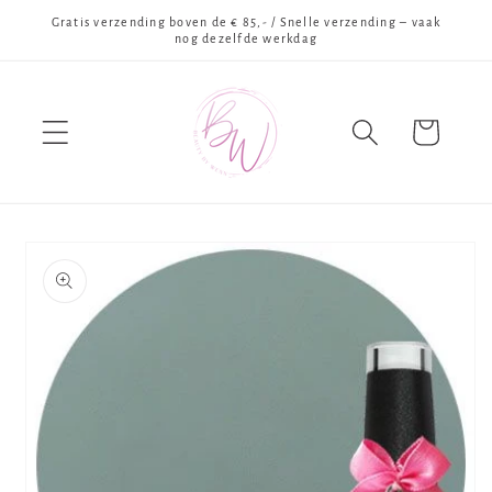
Meteen
Gratis verzending boven de € 85,- / Snelle verzending – vaak
naar de
nog dezelfde werkdag
content
Winkelwagen
Ga direct naar
productinformatie