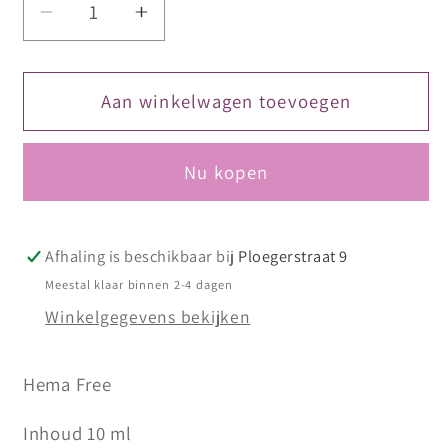
Aantal
Aantal
verlagen
verhogen
voor
voor
DIVA
DIVA
Aan winkelwagen toevoegen
Gellak
Gellak
Neon
Neon
Nu kopen
Rose
Rose
Glitter
Glitter
10
10
ml
ml
Afhaling is beschikbaar bij
Ploegerstraat 9
Meestal klaar binnen 2-4 dagen
Winkelgegevens bekijken
Hema Free
Inhoud 10 ml