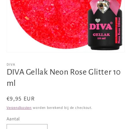
Media
1
openen
DIVA
in
DIVA Gellak Neon Rose Glitter 10
modaal
ml
Normale
€9,95 EUR
prijs
Verzendkosten
worden berekend bij de checkout.
Aantal