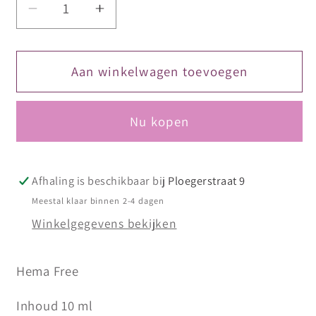
Aantal
Aantal
verlagen
verhogen
voor
voor
DIVA
DIVA
Aan winkelwagen toevoegen
Gellak
Gellak
Neon
Neon
Nu kopen
Pink
Pink
Glitter
Glitter
10
10
ml
ml
Afhaling is beschikbaar bij
Ploegerstraat 9
Meestal klaar binnen 2-4 dagen
Winkelgegevens bekijken
Hema Free
Inhoud 10 ml