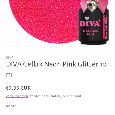
Media
1
openen
DIVA
in
DIVA Gellak Neon Pink Glitter 10
modaal
ml
Normale
€9,95 EUR
prijs
Verzendkosten
worden berekend bij de checkout.
Aantal