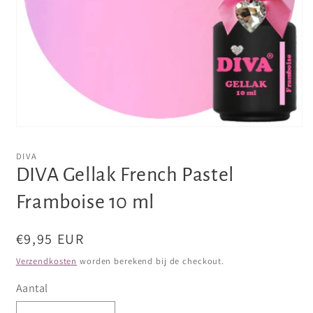
Media
1
openen
DIVA
in
DIVA Gellak French Pastel
modaal
Framboise 10 ml
Normale
€9,95 EUR
prijs
Verzendkosten
worden berekend bij de checkout.
Aantal