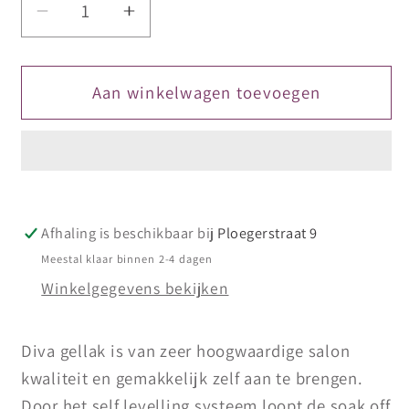
Aantal
Aantal
verlagen
verhogen
voor
voor
DIVA
DIVA
Aan winkelwagen toevoegen
Gellak
Gellak
French
French
Pastel
Pastel
Framboise
Framboise
10
10
Afhaling is beschikbaar bij
Ploegerstraat 9
ml
ml
Meestal klaar binnen 2-4 dagen
Winkelgegevens bekijken
Diva gellak is van zeer hoogwaardige salon
kwaliteit en gemakkelijk zelf aan te brengen.
Door het self levelling systeem loopt de soak off