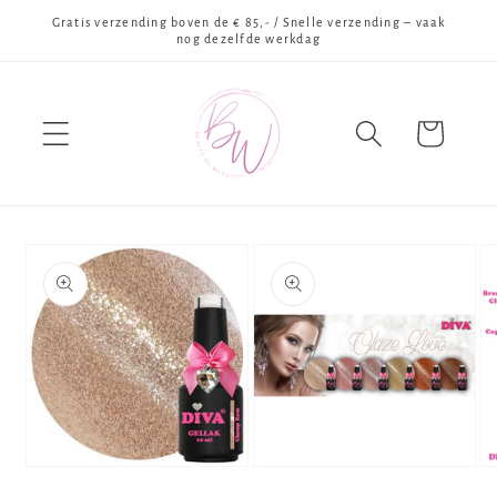
Meteen
Gratis verzending boven de € 85,- / Snelle verzending – vaak
naar de
nog dezelfde werkdag
content
Winkelwagen
Ga direct naar
productinformatie
Media
Media
Me
1
2
3