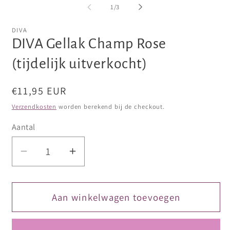
openen
openen
op
van
1
/
3
in
in
in
modaal
modaal
mo
DIVA
DIVA Gellak Champ Rose
(tijdelijk uitverkocht)
Normale
€11,95 EUR
prijs
Verzendkosten
worden berekend bij de checkout.
Aantal
Aantal
Aantal
verlagen
verhogen
voor
voor
DIVA
DIVA
Aan winkelwagen toevoegen
Gellak
Gellak
Champ
Champ