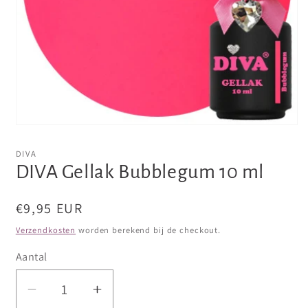
Media
1
openen
DIVA
in
DIVA Gellak Bubblegum 10 ml
modaal
Normale
€9,95 EUR
prijs
Verzendkosten
worden berekend bij de checkout.
Aantal
Aantal
Aantal