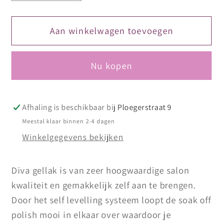
verlagen
verhogen
voor
voor
DIVA
DIVA
Aan winkelwagen toevoegen
Gellak
Gellak
Bubblegum
Bubblegum
Nu kopen
10
10
ml
ml
Afhaling is beschikbaar bij
Ploegerstraat 9
Meestal klaar binnen 2-4 dagen
Winkelgegevens bekijken
Diva gellak is van zeer hoogwaardige salon
kwaliteit en gemakkelijk zelf aan te brengen.
Door het self levelling systeem loopt de soak off
polish mooi in elkaar over waardoor je