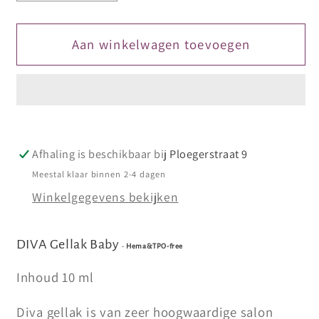
verlagen
verhogen
voor
voor
DIVA
DIVA
Aan winkelwagen toevoegen
Gellak
Gellak
Baby
Baby
10
10
ml
ml
Afhaling is beschikbaar bij
Ploegerstraat 9
Meestal klaar binnen 2-4 dagen
Winkelgegevens bekijken
DIVA Gellak Baby
-
Hema&TPO-free
Inhoud 10 ml
Diva gellak is van zeer hoogwaardige salon