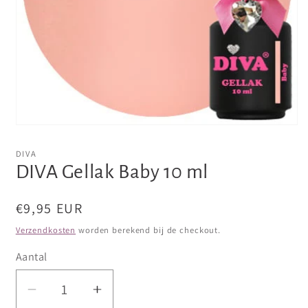
Media
1
openen
DIVA
in
DIVA Gellak Baby 10 ml
modaal
Normale
€9,95 EUR
prijs
Verzendkosten
worden berekend bij de checkout.
Aantal
Aantal
Aantal