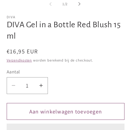
openen
op
van
1
/
2
in
in
modaal
mo
DIVA
DIVA Gel in a Bottle Red Blush 15
ml
Normale
€16,95 EUR
prijs
Verzendkosten
worden berekend bij de checkout.
Aantal
Aantal
Aantal
verlagen
verhogen
voor
voor
DIVA
DIVA
Aan winkelwagen toevoegen
Gel
Gel
in
in