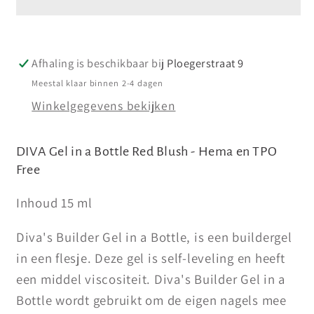
a
a
Bottle
Bottle
Red
Red
Afhaling is beschikbaar bij
Ploegerstraat 9
Blush
Blush
15
15
Meestal klaar binnen 2-4 dagen
ml
ml
Winkelgegevens bekijken
DIVA Gel in a Bottle
Red Blush
- Hema en TPO
Free
Inhoud 15 ml
Diva's Builder Gel in a Bottle, is een buildergel
in een flesje. Deze gel is self-leveling en heeft
een middel viscositeit. Diva's Builder Gel in a
Bottle wordt gebruikt om de eigen nagels mee