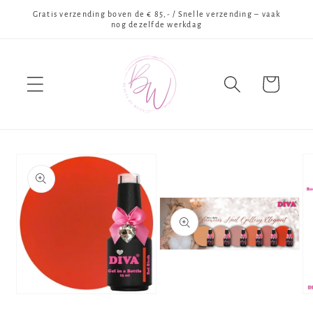
Meteen
Gratis verzending boven de € 85,- / Snelle verzending – vaak
naar de
nog dezelfde werkdag
content
Winkelwagen
Ga direct naar
productinformatie
Media
2
openen
in
modaal
Media
Me
1
3