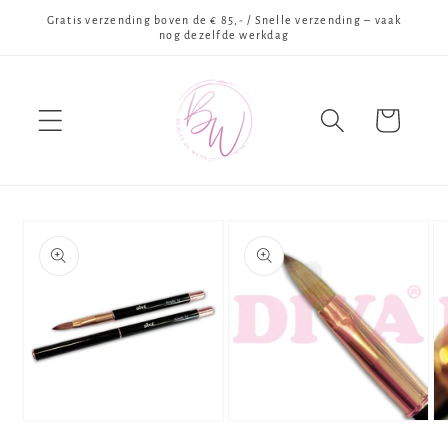
Meteen
Gratis verzending boven de € 85,- / Snelle verzending – vaak
naar de
nog dezelfde werkdag
content
Winkelwagen
Ga direct naar
productinformatie
Media
Media
Me
1
2
3