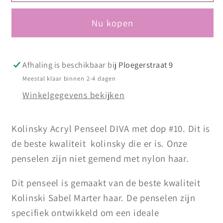
Exclusive
Exclusive
Kolinsky
Kolinsky
Nu kopen
Acryl
Acryl
Penseel
Penseel
Rose
Rose
Gold
Gold
Afhaling is beschikbaar bij
Ploegerstraat 9
met
met
Meestal klaar binnen 2-4 dagen
dop
dop
Winkelgegevens bekijken
#10
#10
Black
Black
Kolinsky Acryl Penseel DIVA met dop #10. Dit is
de beste kwaliteit kolinsky die er is. Onze
penselen zijn niet gemend met nylon haar.
Dit penseel is gemaakt van de beste kwaliteit
Kolinski Sabel Marter haar. De penselen zijn
specifiek ontwikkeld om een ideale