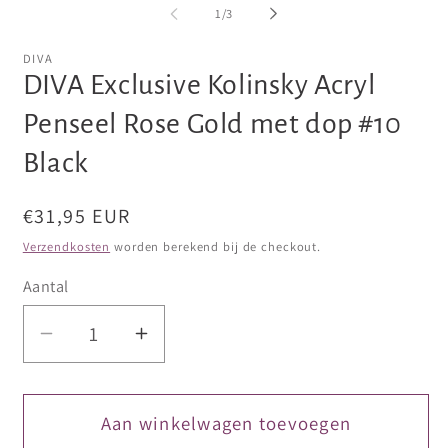
openen
openen
op
van
1
/
3
in
in
in
modaal
modaal
mo
DIVA
DIVA Exclusive Kolinsky Acryl
Penseel Rose Gold met dop #10
Black
Normale
€31,95 EUR
prijs
Verzendkosten
worden berekend bij de checkout.
Aantal
Aantal
Aantal
verlagen
verhogen
voor
voor
DIVA
DIVA
Aan winkelwagen toevoegen