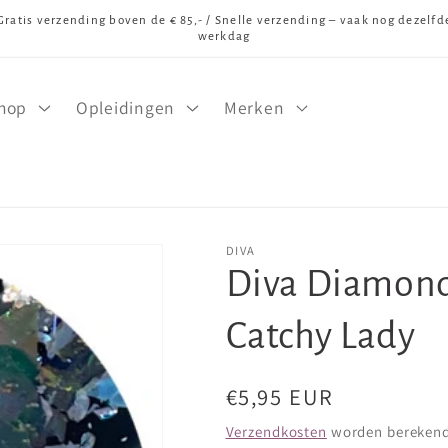
Gratis verzending boven de € 85,- / Snelle verzending – vaak nog dezelfd
werkdag
hop
Opleidingen
Merken
DIVA
Diva Diamondl
Catchy Lady
Normale
€5,95 EUR
prijs
Verzendkosten
worden berekend 