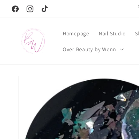
Meteen
naar de
Facebook
Instagram
TikTok
content
Homepage
Nail Studio
S
Over Beauty by Wenn
Ga direct naar
productinformatie