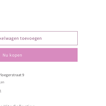
kelwagen toevoegen
ine
Nu kopen
Ploegerstraat 9
gen
n