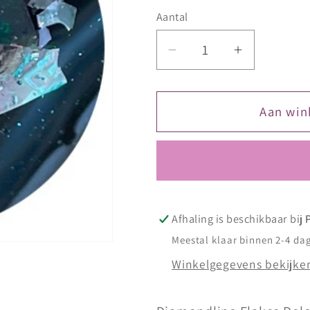
Aantal
Aantal
Aantal
verlagen
verhogen
voor
voor
Diva
Diva
Aan win
Diamondline
Diamondl
Flakes
Flakes
Dolce
Dolce
Vita
Vita
Catchy
Catchy
Lady
Lady
Afhaling is beschikbaar bij
Meestal klaar binnen 2-4 da
Winkelgegevens bekijke