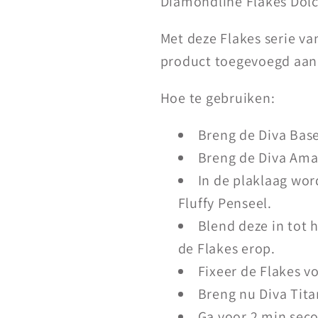
Diamondline Flakes Dolc
Met deze Flakes serie van
product toegevoegd aan 
Hoe te gebruiken:
Breng de Diva Base
Breng de Diva Amaz
In de plaklaag wor
Fluffy Penseel.
Blend deze in tot 
de Flakes erop.
Fixeer de Flakes v
Breng nu Diva Tita
Ga voor 2 min sec