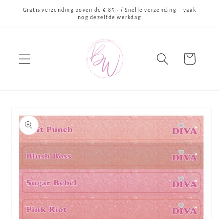
Meteen
Gratis verzending boven de € 85,- / Snelle verzending – vaak
naar de
nog dezelfde werkdag
content
Winkelwagen
Ga direct naar
productinformatie