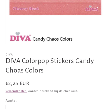
Media
1
openen
DIVA
in
DIVA Colorpop Stickers Candy
modaal
Choas Colors
Normale
€2,25 EUR
prijs
Verzendkosten
worden berekend bij de checkout.
Aantal