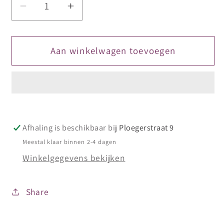
Aantal
Aantal
verlagen
verhogen
voor
voor
DIVA
DIVA
Aan winkelwagen toevoegen
Colorpop
Colorpop
Stickers
Stickers
Candy
Candy
Choas
Choas
Colors
Colors
Afhaling is beschikbaar bij
Ploegerstraat 9
Meestal klaar binnen 2-4 dagen
Winkelgegevens bekijken
Share