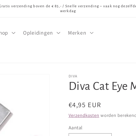
Gratis verzending boven de € 85,- / Snelle verzending – vaak nog dezelfd
werkdag
hop
Opleidingen
Merken
DIVA
Diva Cat Eye 
Normale
€4,95 EUR
prijs
Verzendkosten
worden berekend 
Aantal