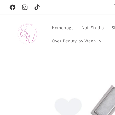
Meteen
naar de
Facebook
Instagram
TikTok
content
Homepage
Nail Studio
S
Over Beauty by Wenn
Ga direct naar
productinformatie