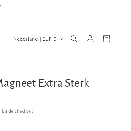
e
L
Inloggen
Winkelwagen
Nederland | EUR €
a
n
d
/
Magneet Extra Sterk
r
e
g
i
bij de checkout.
o