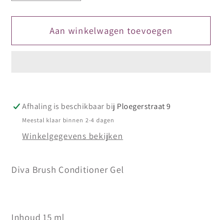
verlagen
verhogen
voor
voor
DIVA
DIVA
Aan winkelwagen toevoegen
Brush
Brush
Conditioner
Conditioner
Gel
Gel
Afhaling is beschikbaar bij
Ploegerstraat 9
Meestal klaar binnen 2-4 dagen
Winkelgegevens bekijken
Diva Brush Conditioner Gel
Inhoud 15 ml