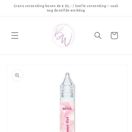
Meteen
Gratis verzending boven de € 85,- / Snelle verzending – vaak
naar de
nog dezelfde werkdag
content
Winkelwagen
Ga direct naar
productinformatie