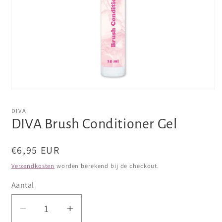
Media
1
openen
DIVA
in
DIVA Brush Conditioner Gel
modaal
Normale
€6,95 EUR
prijs
Verzendkosten
worden berekend bij de checkout.
Aantal
Aantal
Aantal