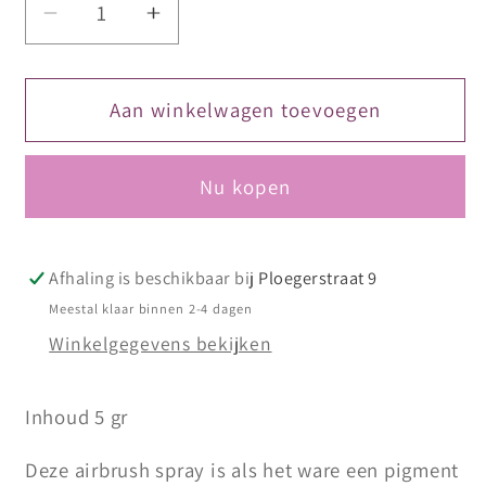
Aantal
Aantal
verlagen
verhogen
voor
voor
DIVA
DIVA
Aan winkelwagen toevoegen
Airbrush
Airbrush
Ombre
Ombre
Nu kopen
Spray
Spray
Magenta
Magenta
13
13
Afhaling is beschikbaar bij
Ploegerstraat 9
Meestal klaar binnen 2-4 dagen
Winkelgegevens bekijken
Inhoud 5 gr
Deze airbrush spray is als het ware een pigment