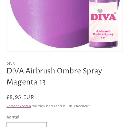
Media
1
openen
DIVA
in
DIVA Airbrush Ombre Spray
modaal
Magenta 13
Normale
€8,95 EUR
prijs
Verzendkosten
worden berekend bij de checkout.
Aantal