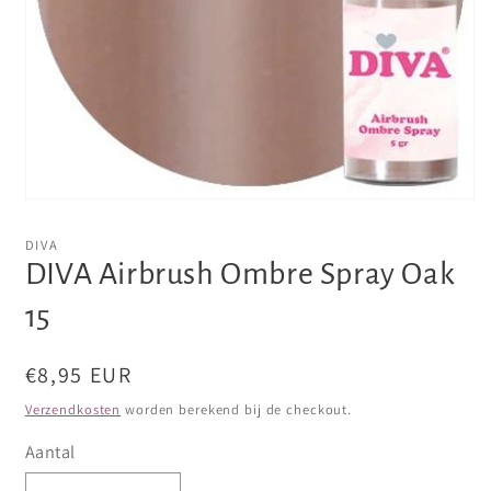
Media
1
openen
DIVA
in
DIVA Airbrush Ombre Spray Oak
modaal
15
Normale
€8,95 EUR
prijs
Verzendkosten
worden berekend bij de checkout.
Aantal