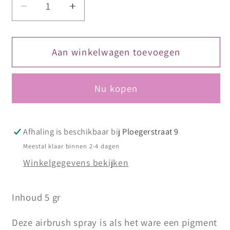
Aantal
Aantal
verlagen
verhogen
voor
voor
DIVA
DIVA
Aan winkelwagen toevoegen
Airbrush
Airbrush
Ombre
Ombre
Nu kopen
Spray
Spray
Oak
Oak
15
15
Afhaling is beschikbaar bij
Ploegerstraat 9
Meestal klaar binnen 2-4 dagen
Winkelgegevens bekijken
Inhoud 5 gr
Deze airbrush spray is als het ware een pigment