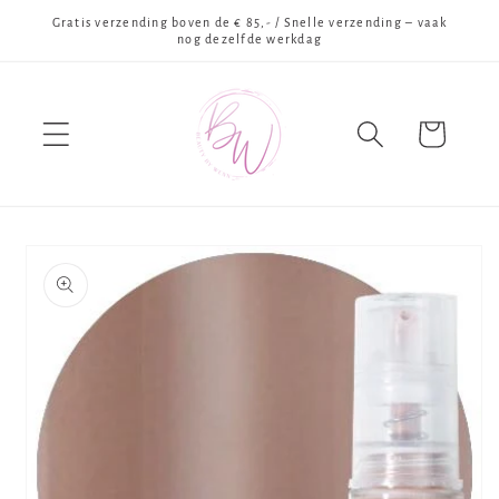
Meteen
Gratis verzending boven de € 85,- / Snelle verzending – vaak
naar de
nog dezelfde werkdag
content
Winkelwagen
Ga direct naar
productinformatie