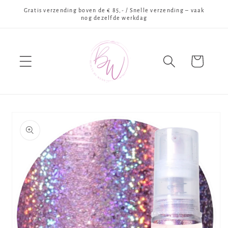
Meteen
Gratis verzending boven de € 85,- / Snelle verzending – vaak
naar de
nog dezelfde werkdag
content
Winkelwagen
Ga direct naar
productinformatie