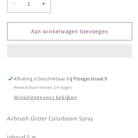
Aantal
Aantal
verlagen
verhogen
voor
voor
Airbrush
Airbrush
Aan winkelwagen toevoegen
Glitter
Glitter
Colorboom
Colorboom
Spray
Spray
Purple
Purple
5
5
Afhaling is beschikbaar bij
Ploegerstraat 9
Meestal klaar binnen 2-4 dagen
Winkelgegevens bekijken
Airbrush Glitter Colorboom Spray
Inhoud 5 gr