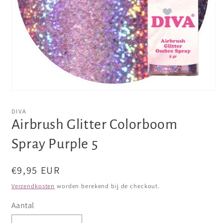
Media
1
openen
DIVA
in
Airbrush Glitter Colorboom
modaal
Spray Purple 5
Normale
€9,95 EUR
prijs
Verzendkosten
worden berekend bij de checkout.
Aantal