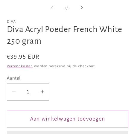
openen
openen
op
van
1
/
3
in
in
in
modaal
modaal
mo
DIVA
Diva Acryl Poeder French White
250 gram
Normale
€39,95 EUR
prijs
Verzendkosten
worden berekend bij de checkout.
Aantal
Aantal
Aantal
verlagen
verhogen
voor
voor
Diva
Diva
Aan winkelwagen toevoegen
Acryl
Acryl