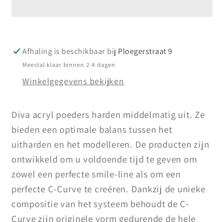
Poeder
Poeder
French
French
White
White
250
250
Afhaling is beschikbaar bij
Ploegerstraat 9
gram
gram
Meestal klaar binnen 2-4 dagen
Winkelgegevens bekijken
Diva acryl poeders harden middelmatig uit. Ze
bieden een optimale balans tussen het
uitharden en het modelleren. De producten zijn
ontwikkeld om u voldoende tijd te geven om
zowel een perfecte smile-line als om een
perfecte C-Curve te creëren. Dankzij de unieke
compositie van het systeem behoudt de C-
Curve zijn originele vorm gedurende de hele