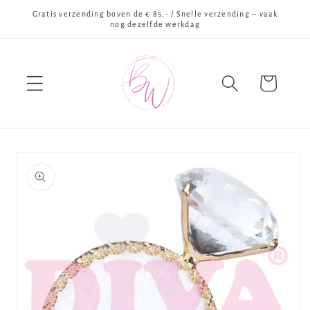
Meteen
Gratis verzending boven de € 85,- / Snelle verzending – vaak
naar de
nog dezelfde werkdag
content
Winkelwagen
Ga direct naar
productinformatie