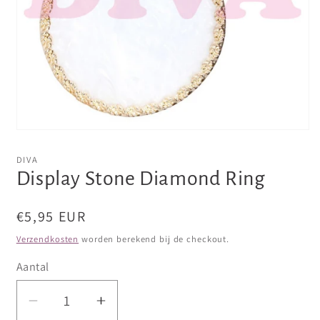
Media
1
openen
DIVA
in
Display Stone Diamond Ring
modaal
Normale
€5,95 EUR
prijs
Verzendkosten
worden berekend bij de checkout.
Aantal
Aantal
Aantal