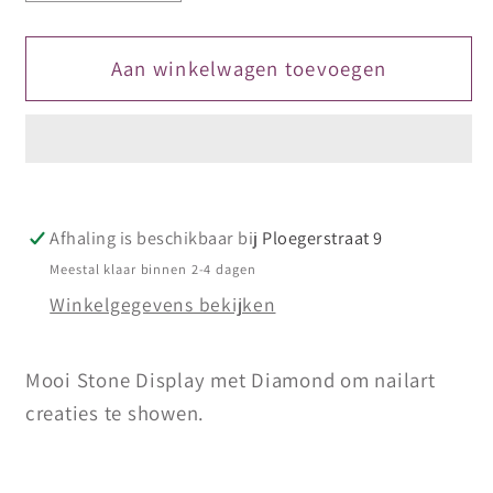
verlagen
verhogen
voor
voor
Display
Display
Aan winkelwagen toevoegen
Stone
Stone
Diamond
Diamond
Ring
Ring
Afhaling is beschikbaar bij
Ploegerstraat 9
Meestal klaar binnen 2-4 dagen
Winkelgegevens bekijken
Mooi Stone Display met Diamond om nailart
creaties te showen.